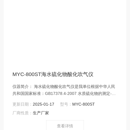
MYC-800ST海水硫化物酸化吹气仪
仪器简介： 海水硫化物酸化吹气仪是我单位根据中华人民
共和国国家标准：GB17378.4-2007 水质硫化物的测定-亚
甲基蓝分光光度法标准开发生产的。*水质硫化物测定的样
更新日期：
2025-01-17
型号：
MYC-800ST
品前处理需要。适用于海水中硫化物的测定。该产品具有
厂商性质：
生产厂家
容易控制、操作简便快捷等特点。
查看详情