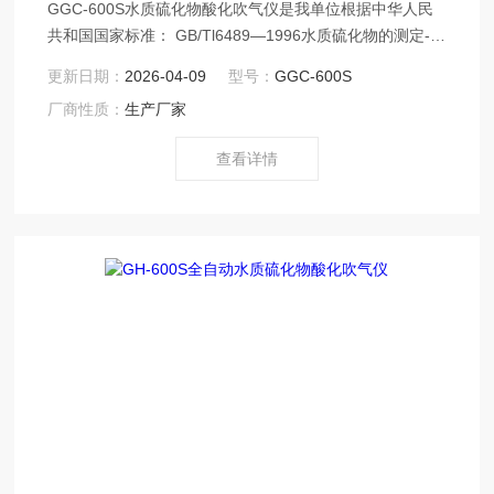
GGC-600S水质硫化物酸化吹气仪是我单位根据中华人民
共和国国家标准： GB/Tl6489—1996水质硫化物的测定-亚
甲基蓝分光光度法（碘量法）标准开发生产的。*水质硫化
更新日期：
2026-04-09
型号：
GGC-600S
物测定的样品前处理需要。适用于地面水、地下水、生活
厂商性质：
生产厂家
污水和 工业废水中硫化物的测定。该产品具有容易控制、
操作简便快捷等特点。
查看详情