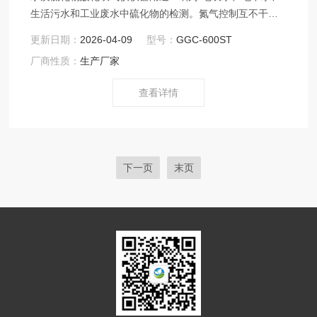
生活污水和工业废水中硫化物的检测。氮气控制互不干
扰、操作简便快捷、气密性良好。具有容易控制、操作简
更新日期：
2026-04-09
型号：
GGC-600ST
便快捷等特点。 适用标准：GB/Tl6489—1996水质硫化物
厂商性质：
生产厂家
的测定-亚甲基蓝分光光度法 HJ/T 60-2000 水质硫化物的
测定 碘量法
查看详情
下一页
末页