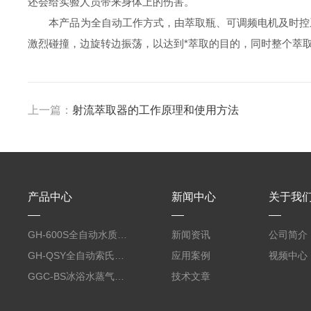
还会给实验人员带来身体上的伤害。
本产品为全自动工作方式，由萃取瓶、可调频电机及时控系
激烈碰撞，边旋转边振荡，以达到*萃取的目的，同时整个萃
上一篇：
射流萃取器的工作原理和使用方法
产品中心
新闻中心
关于我
GH-600S全自动水质硫化物酸化吹气仪
新闻资讯
公司简介
GH-QSY全自动索氏提取仪
应用案例
视频中心
GGC-BS冰浴水蒸气蒸馏仪
技术文章