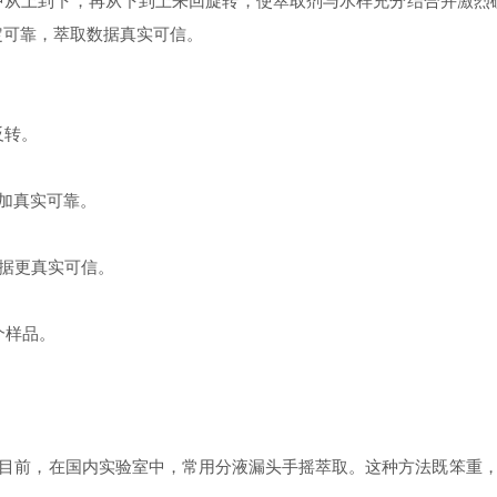
中从上到下，再从下到上来回旋转，使萃取剂与水样充分结合并激烈
定可靠，萃取数据真实可信。
反转。
加真实可靠。
据更真实可信。
个样品。
目前，在国内实验室中，常用分液漏头手摇萃取。这种方法既笨重