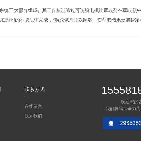
统三大部分组成。其工作原理通过可调频电机让萃取剂在萃取瓶中
取在封闭的萃取瓶中完成，*解决试剂挥发问题，使萃取结果更加稳定
155581
们
联系方式
欢迎您的
在线留言
我们将竭尽全力为
联系我们
296535