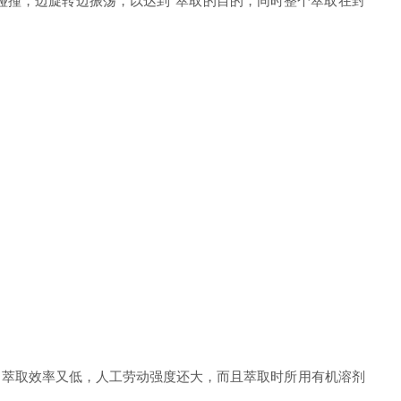
碰撞，边旋转边振荡，以达到*萃取的目的，同时整个萃取在封
，萃取效率又低，人工劳动强度还大，而且萃取时所用有机溶剂